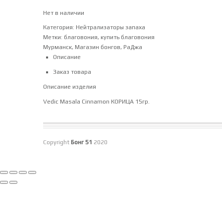
Нет в наличии
Категория:
Нейтрализаторы запаха
Метки:
благовония
,
купить благовония
Мурманск
,
Магазин бонгов
,
РаДжа
Описание
Заказ товара
Описание изделия
Vedic Masala Cinnamon КОРИЦА 15гр.
Copyright
Бонг 51
2020