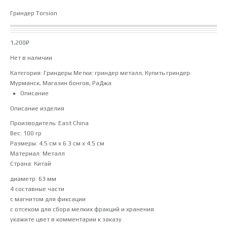
Гриндер Torsion
1,200
₽
Нет в наличии
Категория:
Гриндеры
Метки:
гриндер металл
,
Купить гриндер
Мурманск
,
Магазин бонгов
,
РаДжа
Описание
Описание изделия
Производитель: East China
Вес: 100 гр
Размеры: 4.5 см x 6.3 см x 4.5 см
Материал: Металл
Страна: Китай
диаметр: 63 мм
4 составные части
с магнитом для фиксации
с отсеком для сбора мелких фракций и хранения
укажите цвет в комментарии к заказу