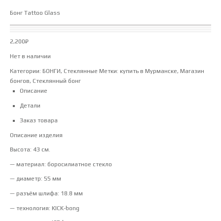
Бонг Tattoo Glass
2,200
₽
Нет в наличии
Категории:
БОНГИ
,
Стеклянные
Метки:
купить в Мурманске
,
Магазин
бонгов
,
Стеклянный бонг
Описание
Детали
Заказ товара
Описание изделия
Высота: 43 см.
— материал: боросилиатное стекло
— диаметр: 55 мм
— разъём шлифа: 18.8 мм
— технология: KICK-bong