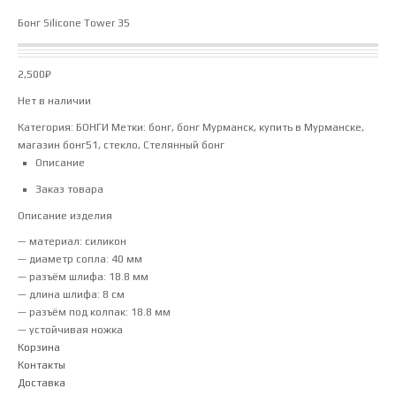
Бонг Silicone Tower 35
2,500
₽
Нет в наличии
Категория:
БОНГИ
Метки:
бонг
,
бонг Мурманск
,
купить в Мурманске
,
магазин бонг51
,
стекло
,
Стелянный бонг
Описание
Заказ товара
Описание изделия
— материал: силикон
— диаметр сопла: 40 мм
— разъём шлифа: 18.8 мм
— длина шлифа: 8 см
— разъём под колпак: 18.8 мм
— устойчивая ножка
Корзина
Контакты
Доставка