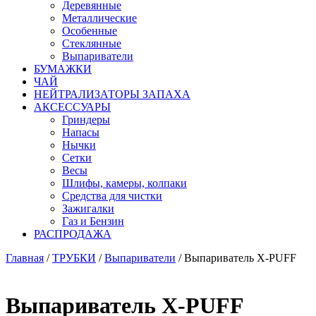
Деревянные
Металлические
Особенные
Стеклянные
Выпариватели
БУМАЖКИ
ЧАЙ
НЕЙТРАЛИЗАТОРЫ ЗАПАХА
АКСЕССУАРЫ
Гриндеры
Напасы
Нычки
Сетки
Весы
Шлифы, камеры, колпаки
Средства для чистки
Зажигалки
Газ и Бензин
РАСПРОДАЖА
Главная
/
ТРУБКИ
/
Выпариватели
/ Выпариватель X-PUFF
Выпариватель X-PUFF