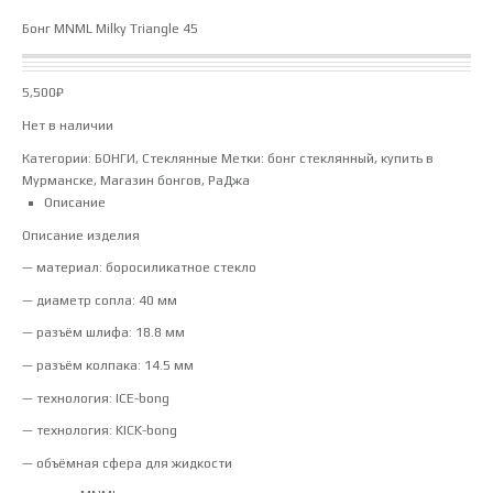
Бонг MNML Milky Triangle 45
5,500
₽
Нет в наличии
Категории:
БОНГИ
,
Стеклянные
Метки:
бонг стеклянный
,
купить в
Мурманске
,
Магазин бонгов
,
РаДжа
Описание
Описание изделия
— материал: боросиликатное стекло
— диаметр сопла: 40 мм
— разъём шлифа: 18.8 мм
— разъём колпака: 14.5 мм
— технология: ICE-bong
— технология: KICK-bong
— объёмная сфера для жидкости