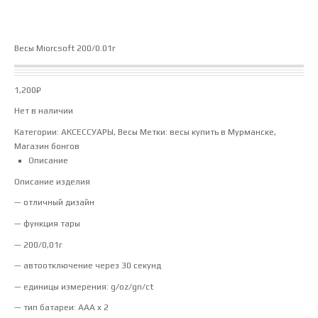
Весы Miorcsoft 200/0.01г
1,200
₽
Нет в наличии
Категории:
АКСЕССУАРЫ
,
Весы
Метки:
весы купить в Мурманске
,
Магазин бонгов
Описание
Описание изделия
— отличный дизайн
— функция тары
— 200/0,01г
— автоотключение через 30 секунд
— единицы измерения: g/oz/gn/ct
— тип батареи: AAA x 2