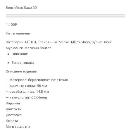
Бонг Micro Saxo 22
1,100
₽
Нет в наличии
Категории:
БОНГИ
,
Стеклянные
Метки:
Micro Glass
,
Купить бонг
Мурманск
,
Магазин бонгов
Описание
Заказ товара
Описание изделия
— материал: боросиликатное стекло
— диаметр сопла: 36 мм
— разъём шлифа: 14.5 мм
— технология: KICK-bong
Корзина
Контакты
Доставка
Оплата
Мы в соцсетях