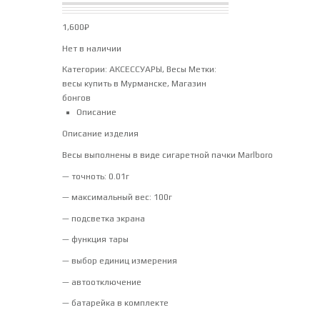
1,600
₽
Нет в наличии
Категории:
АКСЕССУАРЫ
,
Весы
Метки:
весы купить в Мурманске
,
Магазин
бонгов
Описание
Описание изделия
Весы выполнены в виде сигаретной пачки Marlboro
— точноть: 0.01г
— максимальный вес: 100г
— подсветка экрана
— функция тары
— выбор единиц измерения
— автоотключение
— батарейка в комплекте