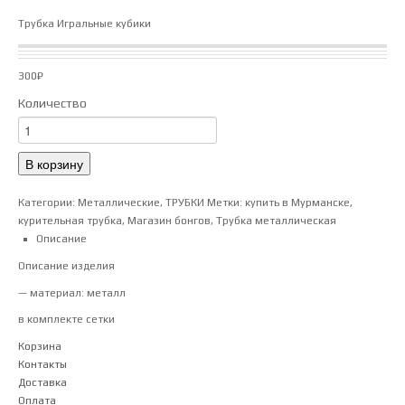
Трубка Игральные кубики
300
₽
Количество
Количество
товара
Трубка
В корзину
Игральные
кубики
Категории:
Металлические
,
ТРУБКИ
Метки:
купить в Мурманске
,
курительная трубка
,
Магазин бонгов
,
Трубка металлическая
Описание
Описание изделия
— материал: металл
в комплекте сетки
Корзина
Контакты
Доставка
Оплата