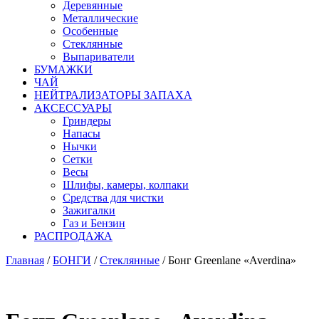
Деревянные
Металлические
Особенные
Стеклянные
Выпариватели
БУМАЖКИ
ЧАЙ
НЕЙТРАЛИЗАТОРЫ ЗАПАХА
АКСЕССУАРЫ
Гриндеры
Напасы
Нычки
Сетки
Весы
Шлифы, камеры, колпаки
Средства для чистки
Зажигалки
Газ и Бензин
РАСПРОДАЖА
Главная
/
БОНГИ
/
Стеклянные
/ Бонг Greenlane «Averdina»