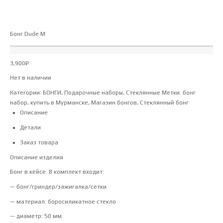
Бонг Dude M
3,900
₽
Нет в наличии
Категории:
БОНГИ
,
Подарочные наборы
,
Стеклянные
Метки:
бонг
набор
,
купить в Мурманске
,
Магазин бонгов
,
Стеклянный бонг
Описание
Детали
Заказ товара
Описание изделия
Бонг в кейсе. В комплект входит:
— бонг/гриндер/зажигалка/сетки
— материал: боросиликатное стекло
— диаметр: 50 мм