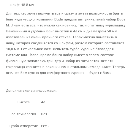
— шлиф: 18.8 мм
Для тех, кто хочет получить все и сразу и иметь возможность брать
бонг куда угодно, компания Dude предлагает уникальный набор Dude
M. В нем есть все, что нужно как новичку, так и опытному курильщику.
Лаконичный и удобный бонг высотой в 42 см и диаметром 50 мм
изготовлен из очень прочного стекла. Табак можно поместить в
чашу, которая соединяется со шлифом, разъем которого составляет
18,8 мм. Есть возможность испытать турбо-курение благодаря
системе KIKC- bong. Кроме бонга набор имеет в своем составе
фирменную зажигалку, гриндер и набор из пяти сеток. Все эти
сокровища хранятся в лаконичном и стильном чемоданчике. Теперь
все, что Вам нужно для комфортного курения — будет с Вами.
Дополнительная информация
42
Высота
Нет
Ice-технология
Есть
Турбо-отверстие