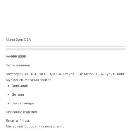
Мини бонг DEA
Первоначальная
Текущая
1,100
₽
900
₽
цена
цена:
Нет в наличии
составляла
900₽.
1,100₽.
Категории:
БОНГИ
,
РАСПРОДАЖА
,
Стеклянные
Метки:
DEA
,
Купить бонг
Мурманск
,
Магазин бонгов
Описание
Детали
Заказ товара
Описание изделия
Высота: 14 см
Материал: Боросиликатное стекло