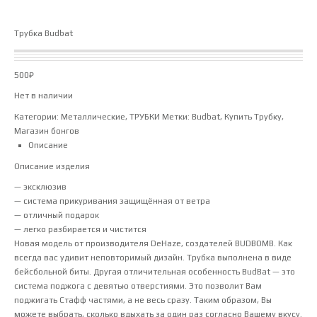
Трубка Budbat
500
₽
Нет в наличии
Категории:
Металлические
,
ТРУБКИ
Метки:
Budbat
,
Купить Трубку
,
Магазин бонгов
Описание
Описание изделия
— эксклюзив
— система прикуривания защищённая от ветра
— отличный подарок
— легко разбирается и чистится
Новая модель от производителя DeHaze, создателей BUDBOMB. Как
всегда вас удивит неповторимый дизайн. Трубка выполнена в виде
бейсбольной биты. Другая отличительная особенность BudBat — это
система поджога с девятью отверстиями. Это позволит Вам
поджигать Стафф частями, а не весь сразу. Таким образом, Вы
можете выбрать, сколько вдыхать за один раз согласно Вашему вкусу.