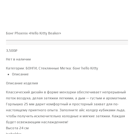
Бонг Phoenix «Hello Kitty Beaker»
3,500
₽
Нет в наличии
Категории:
БОНГИ
,
Стеклянные
Метка:
бонг hello Kitty
Описание
Описание изделия
Классический дизайн в форме мензурки обеспечивает непрерывный
поток воздуха, делая затяжки легкими, а дым — густым и ароматным.
Горлышко 25 мм дарит комфортный и просторный захват для по-
настоящему приятного опыта. Заполните айс холдер кубиками льда,
чтобы получить исключительно холодные и мягкие затяжки. Каждая
будет освежающим наслаждением!
Высота 24 см
Iceholder