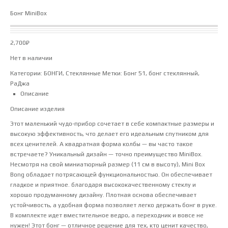
Бонг MiniBox
2,700
₽
Нет в наличии
Категории:
БОНГИ
,
Стеклянные
Метки:
Бонг 51
,
бонг стеклянный
,
РаДжа
Описание
Описание изделия
Этот маленький чудо-прибор сочетает в себе компактные размеры и
высокую эффективность, что делает его идеальным спутником для
всех ценителей. А квадратная форма колбы — вы часто такое
встречаете? Уникальный дизайн — точно преимущество MiniBox.
Несмотря на свой миниатюрный размер (11 см в высоту), Mini Box
Bong обладает потрясающей функциональностью. Он обеспечивает
гладкое и приятное. благодаря высококачественному стеклу и
хорошо продуманному дизайну. Плотная основа обеспечивает
устойчивость, а удобная форма позволяет легко держать бонг в руке.
В комплекте идет вместительное ведро, а переходник и вовсе не
нужен! Этот бонг — отличное решение для тех, кто ценит качество,