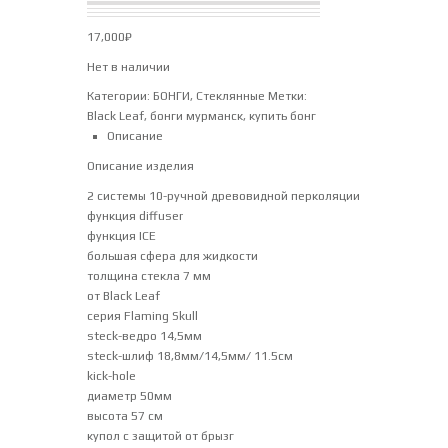
17,000
₽
Нет в наличии
Категории:
БОНГИ
,
Стеклянные
Метки:
Black Leaf
,
бонги мурманск
,
купить бонг
Описание
Описание изделия
2 системы 10-ручной древовидной перколяции
функция diffuser
функция ICE
большая сфера для жидкости
толщина стекла 7 мм
от Black Leaf
серия Flaming Skull
steck-ведро 14,5мм
steck-шлиф 18,8мм/14,5мм/ 11.5см
kick-hole
диаметр 50мм
высота 57 см
купол с защитой от брызг