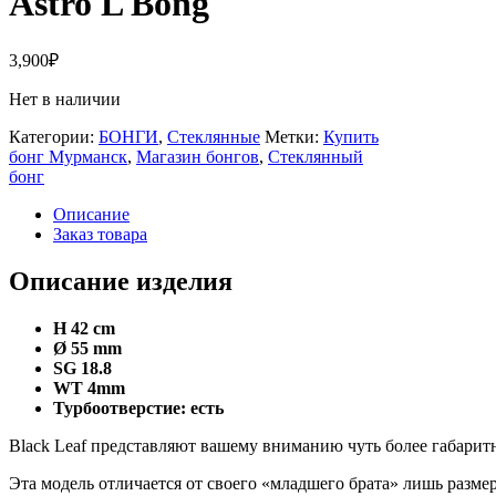
Astro L Bong
3,900
₽
Нет в наличии
Категории:
БОНГИ
,
Стеклянные
Метки:
Купить
бонг Мурманск
,
Магазин бонгов
,
Стеклянный
бонг
Описание
Заказ товара
Описание изделия
H 42 cm
Ø 55 mm
SG 18.8
WT 4mm
Турбоотверстие: есть
Black Leaf представляют вашему вниманию чуть более габаритн
Эта модель отличается от своего «младшего брата» лишь разме