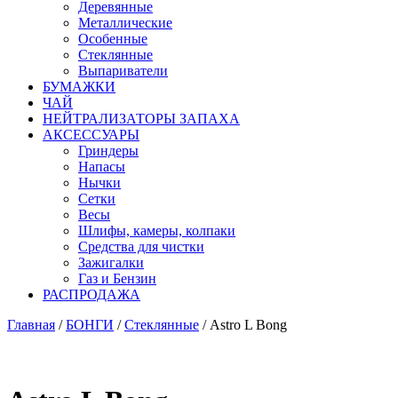
Деревянные
Металлические
Особенные
Стеклянные
Выпариватели
БУМАЖКИ
ЧАЙ
НЕЙТРАЛИЗАТОРЫ ЗАПАХА
АКСЕССУАРЫ
Гриндеры
Напасы
Нычки
Сетки
Весы
Шлифы, камеры, колпаки
Средства для чистки
Зажигалки
Газ и Бензин
РАСПРОДАЖА
Главная
/
БОНГИ
/
Стеклянные
/ Astro L Bong