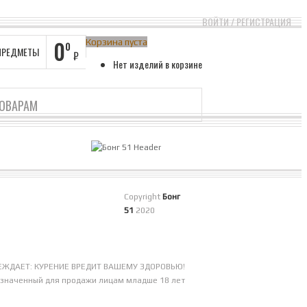
ВОЙТИ
/
РЕГИСТРАЦИЯ
0
Корзина пуста
0
ПРЕДМЕТЫ
₽
Нет изделий в корзине
H ARMY
Вид
Вид таблицы
Корзина
Вид списком
Copyright
Бонг
Контакты
51
2020
Доставка
вары с меткой «Ice Booch Army»
Оплата
Мы в соцсетях
в по вашему выбору.
Обмен и возврат
ЖДАЕТ: КУРЕНИЕ ВРЕДИТ ВАШЕМУ ЗДОРОВЬЮ!
Оформление заказа
азначенный для продажи лицам младше 18 лет