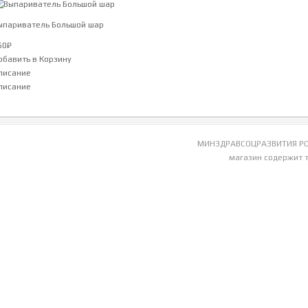
ыпариватель Большой шар
50
₽
обавить в Корзину
писание
писание
МИНЗДРАВСОЦРАЗВИТИЯ РО
магазин содержит 