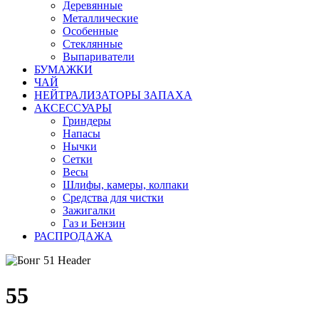
Деревянные
Металлические
Особенные
Стеклянные
Выпариватели
БУМАЖКИ
ЧАЙ
НЕЙТРАЛИЗАТОРЫ ЗАПАХА
АКСЕССУАРЫ
Гриндеры
Напасы
Нычки
Сетки
Весы
Шлифы, камеры, колпаки
Средства для чистки
Зажигалки
Газ и Бензин
РАСПРОДАЖА
55